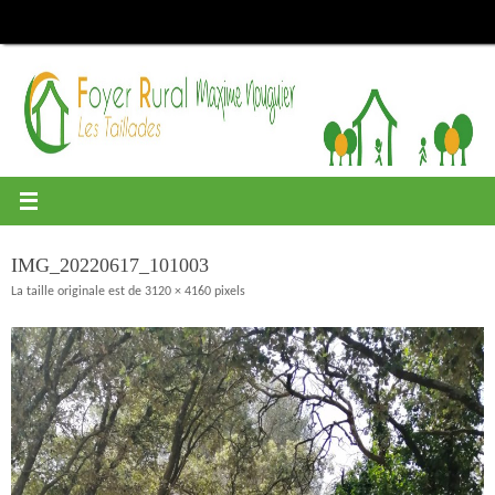
Passer
au
contenu
IMG_20220617_101003
La taille originale est de
3120 × 4160
pixels