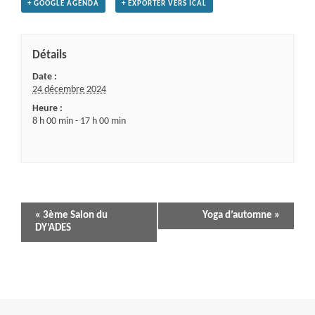
+ GOOGLE AGENDA
+ EXPORTER VERS ICAL
Détails
Date :
24 décembre 2024
Heure :
8 h 00 min - 17 h 00 min
Navigation
«
3ème Salon du
Yoga d’automne
»
DY’ADES
Évènement