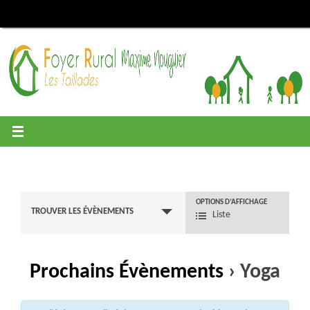
Passer
au
contenu
OPTIONS D’AFFICHAGE
Navigation
TROUVER LES ÉVÈNEMENTS
Liste
par
Prochains Évènements
› Yoga
l’affichage
des