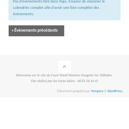
Pas d’évènements listé dans Yoga. Essayez de visionner le
évènements
calendrier complet afin d’avoir une liste complète des
évènements.
Navigation
«
Évènements précédents
de
la
liste
Bienvenue sur le site du Foyer Rural Maxime Nouguier les Taillades.
des
Site réalisé par Da Costa Julien - 06.81.56.44.41
Évènements
Fièrement propulsé par
Tempera
&
WordPress.