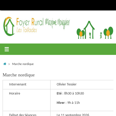
Passer
au
contenu
Accueil
Marche nordique
Marche nordique
Intervenant
Olivier Tessier
Horaire
Eté
: 8h30 à 10h30
Hiver
: 9h à 11h
Début des Séances
Le 11 septembre 2026